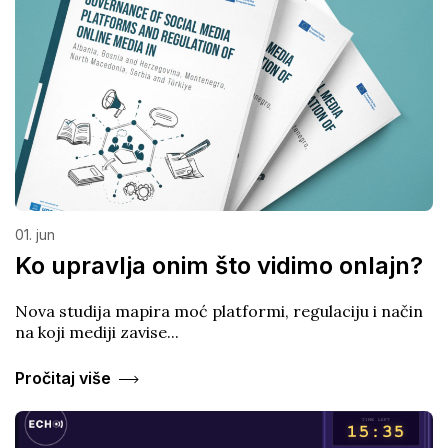
01. jun
Ko upravlja onim što vidimo onlajn?
Nova studija mapira moć platformi, regulaciju i način
na koji mediji zavise...
Pročitaj više