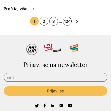
Pročitaj više
1
2
3
…
124
Prijavi se na newsletter