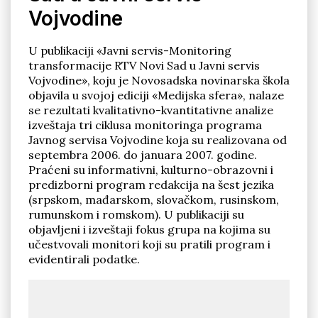
Vojvodine
U publikaciji «Javni servis-Monitoring
transformacije RTV Novi Sad u Javni servis
Vojvodine», koju je Novosadska novinarska škola
objavila u svojoj ediciji «Medijska sfera», nalaze
Pronađi
se rezultati kvalitativno-kvantitativne analize
izveštaja tri ciklusa monitoringa programa
Javnog servisa Vojvodine koja su realizovana оd
septembra 2006. do januara 2007. godine.
Praćeni su informativni, kulturno-obrazovni i
predizborni program redakcija na šest jezika
(srpskom, mađarskom, slovačkom, rusinskom,
rumunskom i romskom). U publikaciji su
objavljeni i izveštaji fokus grupa na kojima su
učestvovali monitori koji su pratili program i
evidentirali podatke.