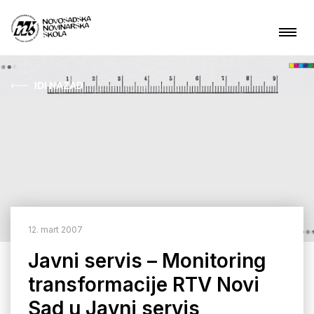
IDI NAZAD
Aktuelnosti
O nama
Čime se bavimo?
Projekti
12. mart 2007
Kontakt
Javni servis – Monitoring
transformacije RTV Novi
ARHIVA
Sad u Javni servis