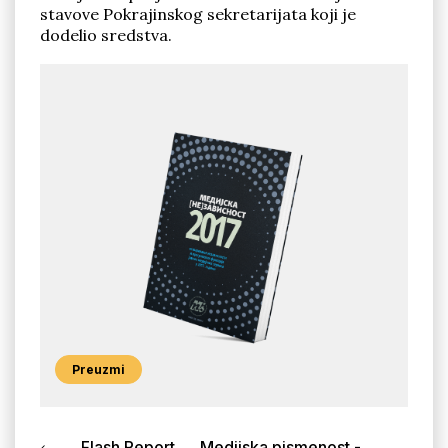
stavove Pokrajinskog sekretarijata koji je
dodelio sredstva.
Preuzmi
Flash Report
Medijska pismenost -...