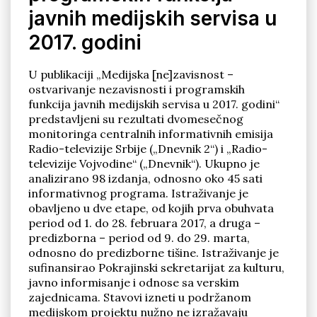
javnih medijskih servisa u
2017. godini
U publikaciji „Medijska [ne]zavisnost –
ostvarivanje nezavisnosti i programskih
Pronađi
funkcija javnih medijskih servisa u 2017. godini“
predstavljeni su rezultati dvomesečnog
monitoringa centralnih informativnih emisija
Radio-televizije Srbije („Dnevnik 2“) i „Radio-
televizije Vojvodine“ („Dnevnik“). Ukupno je
analizirano 98 izdanja, odnosno oko 45 sati
informativnog programa. Istraživanje je
obavljeno u dve etape, od kojih prva obuhvata
period od 1. do 28. februara 2017, a druga –
predizborna – period od 9. do 29. marta,
odnosno do predizborne tišine. Istraživanje je
sufinansirao Pokrajinski sekretarijat za kulturu,
javno informisanje i odnose sa verskim
zajednicama. Stavovi izneti u podržanom
medijskom projektu nužno ne izražavaju