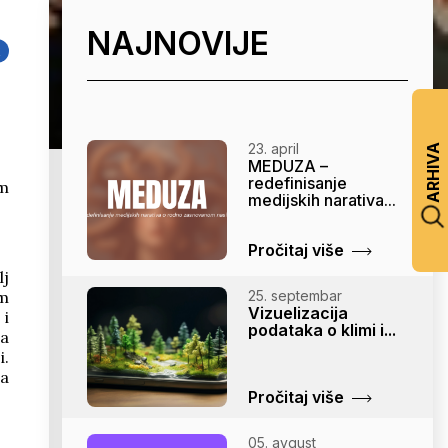
NAJNOVIJE
k
23. april
ARHIVA
MEDUZA –
redefinisanje
om
medijskih narativa...
Pročitaj više
lj
im
25. septembar
Vizuelizacija
 i
podataka o klimi i...
ja
i.
sa
Pročitaj više
05. avgust