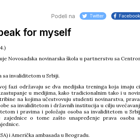
Podeli na
Twitter
Faceboo
speak for myself
4.)
lizuje Novosadska novinarska škola u partnerstvu sa Centr
sa invaliditetom u Srbiji.
voj fazi održavaju se dva medijska treninga koja imaju ci
zastupanje u medijima, kako tradicionalnim tako i u nov
tribine na kojima učestvovuju studenti novinarstva, prava
obe sa invaliditetom i državnih institucija u cilju uvećavan
itetom i pravima i položaju osoba sa invaliditetom u Srbij
ne zajednice o tome zašto unapređenje prava osoba 
ajednice.
SA) i Američka ambasada u Beogradu.