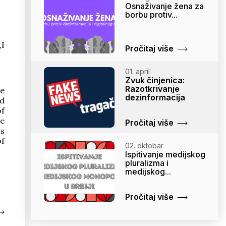
Osnaživanje žena za
borbu protiv...
„I
Pročitaj više
01. april
Zvuk činjenica:
Razotkrivanje
he
dezinformacija
nd
of
te
Pročitaj više
ts
of
02. oktobar
Ispitivanje medijskog
pluralizma i
medijskog...
Pročitaj više