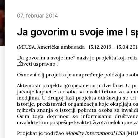
07. februar 2014
Ja govorim u svoje ime
I 
(
MIUSA
,
Američka ambasada
15.12.2013 – 15.04.201
„Ja govorim u svoje ime“ naziv je projekta koji re
„Živeti uspravno”.
Osnovni cilj projekta je unapređenje položaja osoba 
Aktivnosti projekta grupisane su u dve faze. U pr
jačanje kapaciteta osoba sa invaliditetom za samo
medijima. U drugoj fazi projekta održavaju se tri 
istorije, predstavnici organizacija koje okupljaju os
njihovih znanja o istoriji pokreta osoba sa invalid
Osim toga doprinosi se informisanju društve
invaliditetom pospešuje kvalitet života celokupne z
Projekat je podržao
Mobility International USA
(MIU