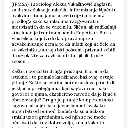
(IFMSA), i sociolog Aleksa Vukašinović saglasni
su da su edukacija mladih i informisanje ključni u
ovakvim situacijama, a sve troje iznose niz
predloga kako sa mladima razgovarati i
motivisati ih da se vakcinišu. Sličan, ali radikalniji
stav imao je frontmen benda Repetiror, Boris
Vlastelica, koji tvrdi da opravdanja za
nevakcinisanje nema, te da mladi koji ne žele da
se vakcinišu „moraju biti pošteni i priznati sebi ili
da se plašite za razliku od starijih ili da ste
sebični”.
Zašto, i pored tri druga pristupa, Blic bira da
istakne, i to pomalo karikirano, baš ovaj, ostaje
pitanje. Zašto se, zatim, autor naslova pita da li
je ključ u privilegijama, kad sagovornici, iako
govore i o njima, eksplicitno navode da je ključ u
obrazovanju? Drugo je pitanje kompetentnosti
sagovornika jer, iako javne ličnosti svakako
mogu biti od pomoći budući da su u nekom
smislu uzori građanima, od njih se ne može
očekivati da, i uz dobru volju, znaju kako to i