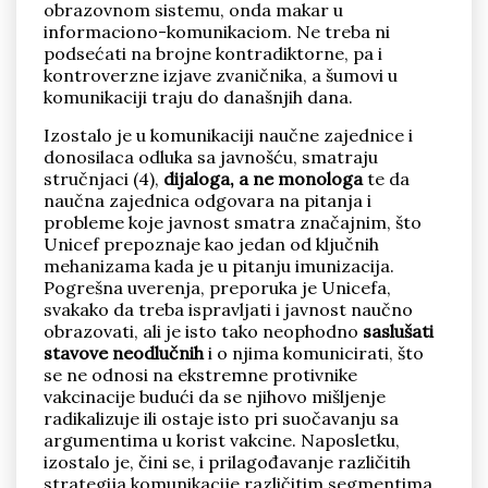
obrazovnom sistemu, onda makar u
informaciono-komunikaciom. Ne treba ni
podsećati na brojne kontradiktorne, pa i
kontroverzne izjave zvaničnika, a šumovi u
komunikaciji traju do današnjih dana.
Izostalo je u komunikaciji naučne zajednice i
donosilaca odluka sa javnošću, smatraju
stručnjaci (4),
dijaloga, a ne monologa
te da
naučna zajednica odgovara na pitanja i
probleme koje javnost smatra značajnim, što
Unicef prepoznaje kao jedan od ključnih
mehanizama kada je u pitanju imunizacija.
Pogrešna uverenja, preporuka je Unicefa,
svakako da treba ispravljati i javnost naučno
obrazovati, ali je isto tako neophodno
saslušati
stavove neodlučnih
i o njima komunicirati, što
se ne odnosi na ekstremne protivnike
vakcinacije budući da se njihovo mišljenje
radikalizuje ili ostaje isto pri suočavanju sa
argumentima u korist vakcine. Naposletku,
izostalo je, čini se, i prilagođavanje različitih
strategija komunikacije različitim segmentima