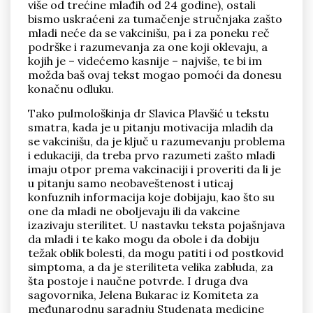
više od trećine mlađih od 24 godine), ostali
bismo uskraćeni za tumačenje stručnjaka zašto
mladi neće da se vakcinišu, pa i za poneku reč
podrške i razumevanja za one koji oklevaju, a
kojih je – videćemo kasnije – najviše, te bi im
možda baš ovaj tekst mogao pomoći da donesu
konačnu odluku.
Tako pulmološkinja dr Slavica Plavšić u tekstu
smatra, kada je u pitanju motivacija mladih da
se vakcinišu, da je ključ u razumevanju problema
i edukaciji, da treba prvo razumeti zašto mladi
imaju otpor prema vakcinaciji i proveriti da li je
u pitanju samo neobaveštenost i uticaj
konfuznih informacija koje dobijaju, kao što su
one da mladi ne oboljevaju ili da vakcine
izazivaju sterilitet. U nastavku teksta pojašnjava
da mladi i te kako mogu da obole i da dobiju
težak oblik bolesti, da mogu patiti i od postkovid
simptoma, a da je steriliteta velika zabluda, za
šta postoje i naučne potvrde. I druga dva
sagovornika, Jelena Bukarac iz Komiteta za
međunarodnu saradnju Studenata medicine