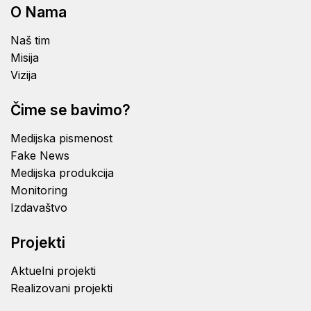
O Nama
Naš tim
Misija
Vizija
Čime se bavimo?
Medijska pismenost
Fake News
Medijska produkcija
Monitoring
Izdavaštvo
Projekti
Aktuelni projekti
Realizovani projekti