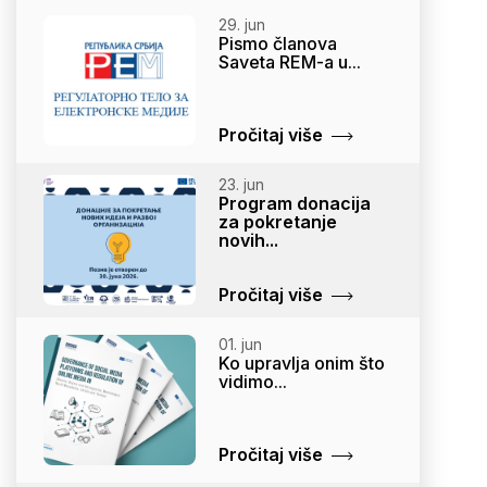
29. jun
Pismo članova
Saveta REM-a u...
Pročitaj više
23. jun
Program donacija
za pokretanje
novih...
Pročitaj više
01. jun
Ko upravlja onim što
vidimo...
Pročitaj više