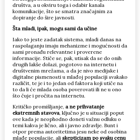
društva, a u okviru toga i odabir kanala
komunikacije, što se smatra značajnim za
dopiranje do šire javnosti.
Šta mladi, ipak, mogu sami da učine
Iako to jeste zadatak sistema, mladi danas na
raspolaganju imaju mehanizme i mogućnosti da
sami pronađu relevantne i proverene
informacije. Stiče se, pak, utisak da se do onih
drugih lakše dolazi, pogotovo na internetu i
društvenim mrežama, a da je nivo medijske i
digitalne pismenosti u mlađoj populaciji svakako
različit, te je i to jedan od faktora koji utiče na
to da li će mlada osoba poverovati ili ne u ono
što čuje i pročita na internetu.
Kritičko promišljanje,
a ne prihvatanje
ekstremnih stavova
, ključno je u situaciji poput
ove kada je neophodno doneti važnu odluku o
temi kakva je lično, ali i javno zdravlje. Bunt i
otpor prema autoritetima jesu neke od osobina
mlađe populacije, ali
skepticizam po svaku cenu