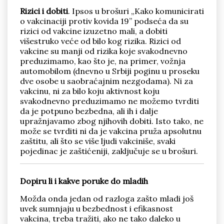
Rizici i dobiti
. Ipsos u brošuri „Kako komunicirati
o vakcinaciji protiv kovida 19” podseća da su
rizici od vakcine izuzetno mali, a dobiti
višestruko veće od bilo kog rizika. Rizici od
vakcine su manji od rizika koje svakodnevno
preduzimamo, kao što je, na primer, vožnja
automobilom (dnevno u Srbiji poginu u proseku
dve osobe u saobraćajnim nezgodama). Ni za
vakcinu, ni za bilo koju aktivnost koju
svakodnevno preduzimamo ne možemo tvrditi
da je potpuno bezbedna, ali ih i dalje
upražnjavamo zbog njihovih dobiti. Isto tako, ne
može se tvrditi ni da je vakcina pruža apsolutnu
zaštitu, ali što se više ljudi vakciniše, svaki
pojedinac je zaštićeniji, zaključuje se u brošuri.
Dopiru li i kakve poruke do mladih
Možda onda jedan od razloga zašto mladi još
uvek sumnjaju u bezbednost i efikasnost
vakcina, treba tražiti, ako ne tako daleko u