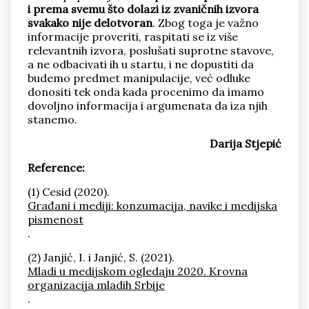
i prema svemu što dolazi iz zvaničnih izvora
svakako nije delotvoran
. Zbog toga je važno
informacije proveriti, raspitati se iz više
relevantnih izvora, poslušati suprotne stavove,
a ne odbacivati ih u startu, i ne dopustiti da
budemo predmet manipulacije, već odluke
donositi tek onda kada procenimo da imamo
dovoljno informacija i argumenata da iza njih
stanemo.
Darija Stjepić
Reference:
(1) Cesid (2020).
Građani i mediji: konzumacija, navike i medijska
pismenost
.
(2) Janjić, I. i Janjić, S. (2021).
Mladi u medijskom ogledaju 2020. Krovna
organizacija mladih Srbije
.