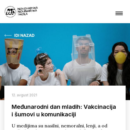
IDI NAZAD
Aktuelnosti
O nama
Čime se bavimo?
Projekti
12. avgust 2021
Kontakt
Međunarodni dan mladih: Vakcinacija
i šumovi u komunikaciji
ARHIVA
U medijima su nasilni, nemoralni, lenji, a od