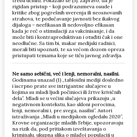
treba učiniti. Pokazalo se (5), zapravo, da je
rigidan pristup – koji podrazumeva osude i
kritike zbog pogrešnih uverenja ili neosnovanih
strahova, te podučavanje javnosti bez ikakvog
dijaloga – neefikasan ili nedovoljno efikasan
kada je reč o stimulaciji za vakcinisanje, i da
može biti i kontraproduktivan i otuđiti čak i one
neodlučne. Sa tim bi, makar medijski radnici,
morali biti upoznati, te sa većom dozom opreza
pristupati temama koje se tiču javnog zdravlja.
Ne samo sebični, već i lenji, nemoralni, nasilni.
Godinama unazad (1) „tabloidni mediji dosledno
i iscrpno prate sve intrigantne slučajeve u
kojima su mladi ljudi počinioci ili žrtve krivičnih
dela”. Mladi se u većini slučajeva prikazuju „u
negativnom kontekstu, kao skloni porocima,
lenji, nemoralni i, pre svega, nasilni”. Autori
istraživanja „Mladi u medijskom ogledalu 2020”,
Krovne organizacije mladih Srbije, upozoravaju
na rizik da, pod pritiskom izveštavanja o
kriminalu, ukupna slika o mlađoj populaciji u