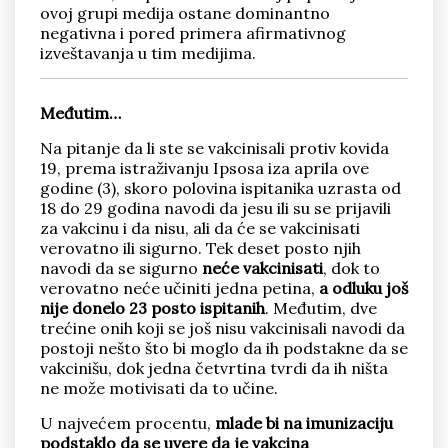
ovoj grupi medija ostane dominantno
negativna i pored primera afirmativnog
izveštavanja u tim medijima.
Međutim…
Na pitanje da li ste se vakcinisali protiv kovida
19, prema istraživanju Ipsosa iza aprila ove
godine (3), skoro polovina ispitanika uzrasta od
18 do 29 godina navodi da jesu ili su se prijavili
za vakcinu i da nisu, ali da će se vakcinisati
verovatno ili sigurno. Tek deset posto njih
navodi da se sigurno
neće vakcinisati
, dok to
verovatno neće učiniti jedna petina,
a odluku još
nije donelo 23 posto ispitanih
. Međutim, dve
trećine onih koji se još nisu vakcinisali navodi da
postoji nešto što bi moglo da ih podstakne da se
vakcinišu, dok jedna četvrtina tvrdi da ih ništa
ne može motivisati da to učine.
U najvećem procentu,
mlade bi na imunizaciju
podstaklo da se uvere da je vakcina