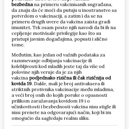
bezbedna
na primeru vakcinisanih sugrađana,
da znaju da će moći da putuju u inostranstvo sa
potvrdom o vakcinaciji, a zatim i da se na
primeru drugih uvere da vakcina zaista gradi
imunitet. Tek osam posto njih navodi da bi ih na
cepljenje motivisale privilegije kao što su
pristupi javnim događajima, popusti i slično
tome.
Međutim, kao jedan od važnih podataka za
razumevanje odbijanja vakcinacije ili
kolebljivosti kod mladih jeste taj da više od
polovine njih veruje da je za njih
vakcina
podjednako rizična ili čak rizičnija od
kovida 19
. Dakle, mali je broj antivaksera ili
striktnih protivnika vakcinacije među mladima,
a veći broj onih do kojih poruke o opasnosti
prilikom zaražavanja kovidom 19 i o
učinkovitosti i bezbednosti vakcina nisu stigle ili
nisu prenete na odgovarajući način, koji bi im
omogućio da sagledaju realnu sliku.