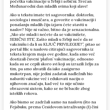
početka vakcinacije u Srbiji i sebični. Srećan
Međunarodni dan mladih svima koji slave!
Ako u tekstu imate tri sagovornika: doktorku,
sociologa i muzičara, a govorite o vakcinaciji i
ponašanju mladih čiju izjavu ćete staviti u
naslov? Nije ni važno, bitno da je senzacionalna.
Pronađi
„‘Ako ste mladi i nećete da se vakcinišete,
SEBIČNI STE’, Zašto mladi u Srbiji neće da se
vakcinišu i da li su KLJUČ PRIVILEGIJE?”, pitao se
portal Blic u naslovu citirajući sagovornika iz
teksta krajem maja ove godine, kada smo već
dostizali čuveni ‘plafon’ vakcinacije, odnosno
kada su se cepili skoro svi koji su izrazili želju za
tim, pa smo shvatili da iako zasigurno
mukotrpan, nije jedini zadatak nadležnih bio
nabaviti vakcine već i edukovati naciju o
njihovom značaju, kad već to nije učinio
obrazovni sistem, kako se ne bi bacile zbog
isteklih rokova.
Ako bismo se zadržali samo na naslovu (što na
Fejsbuku, prema Cesidovom istraživanju (1) čini