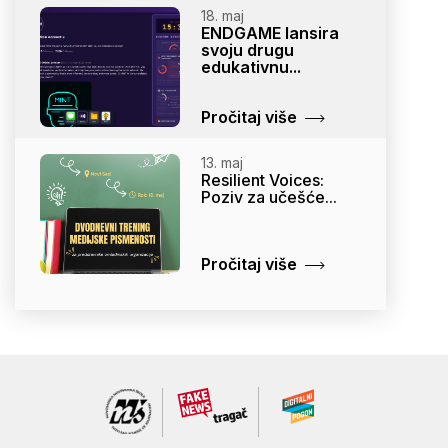
18. maj
ENDGAME lansira
svoju drugu
edukativnu...
Pročitaj više
13. maj
Resilient Voices:
Poziv za učešće...
Pročitaj više