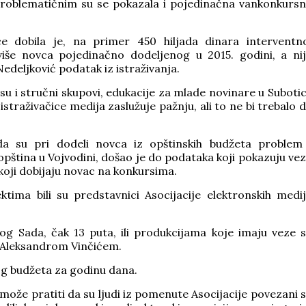
, problematičnim su se pokazala i pojedinačna vankonkurs
 dobila je, na primer 450 hiljada dinara interventn
jviše novca pojedinačno dodeljenog u 2015. godini, a ni
 Nedeljković podatak iz istraživanja.
u i stručni skupovi, edukacije za mlade novinare u Subotic
straživačice medija zaslužuje pažnju, ali to ne bi trebalo 
a su pri dodeli novca iz opštinskih budžeta problem
5 opština u Vojvodini, došao je do podataka koji pokazuju ve
 koji dobijaju novac na konkursima.
ktima bili su predstavnici Asocijacije elektronskih medi
g Sada, čak 13 puta, ili produkcijama koje imaju veze 
a – Aleksandrom Vinčićem.
og budžeta za godinu dana.
 može pratiti da su ljudi iz pomenute Asocijacije povezani 