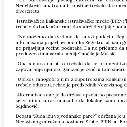
Nedeljković smatra da bi opštine trebalo da opre
diverziteta.
Istraživačica Balkanske istraživačke mreže (BIRN)
T
trebalo da bude ažuriran i da sadrži detaljnije pod
“Ne možemo da tvrdimo da su svi podaci u Registr
informisanja prijavljue podatke Registru, ali sam 
ne prijavljuju većinu podataka. Da ne pričamo da 
preduzeća finansirala medije” uočila je Maksić.
Ona smatra da bi to trebalo da se promeni izm
zagovaranje njene organizacije će ići u tom smeru.
Uprkos mnogobrojnim zloupotrebama konkursnog s
trebalo odustati, rekao je predsednik Nezavisnog 
“Alternativa tome je da država apsolutno prestane da
se vratimo korak unazad i da lokalne samouprav
Sejdinović.
Debata “Kuda idu vojvođanske pare?” održana je u 
Nezavisnog udruženja novinara Srbije, BIRN-a i Fond