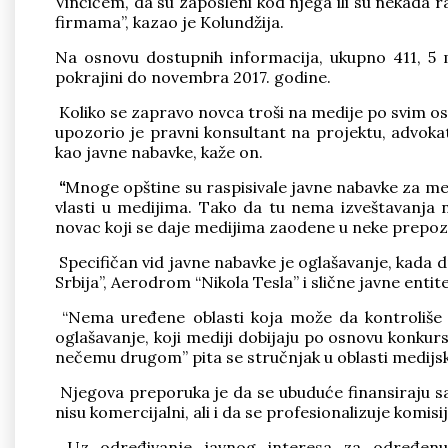
Vinčićem, da su zaposleni kod njega ili su nekada r
firmama”, kazao je Kolundžija.
Na osnovu dostupnih informacija, ukupno 411, 5 
pokrajini do novembra 2017. godine.
Koliko se zapravo novca troši na medije po svim os
upozorio je pravni konsultant na projektu, advok
kao javne nabavke, kaže on.
“
Mnoge opštine su raspisivale javne nabavke za me
vlasti u medijima. Tako da tu nema izveštavanja n
novac koji se daje medijima zaodene u neke prepoz
Specifičan vid javne nabavke je oglašavanje, kada 
Srbija”, Aerodrom “Nikola Tesla” i slične javne enti
“Nema uređene oblasti koja može da kontroliše 
oglašavanje, koji mediji dobijaju po osnovu konkursno
nečemu drugom” pita se stručnjak u oblasti medijs
Njegova preporuka je da se ubuduće finansiraju sad
nisu komercijalni, ali i da se profesionalizuje komis
Uz određivanje javnog interesa za određenu l