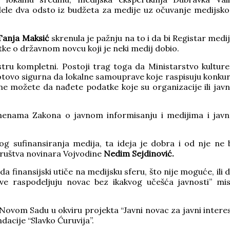
dele dva odsto iz budžeta za medije uz očuvanje medijsk
anja Maksić
skrenula je pažnju na to i da bi Registar medi
atke o državnom novcu koji je neki medij dobio.
u kompletni. Postoji trag toga da Ministarstvo kulture
gotovo sigurna da lokalne samouprave koje raspisuju konku
ne možete da nađete podatke koje su organizacije ili jav
enama Zakona o javnom informisanju i medijima i jav
ufinansiranja medija, ta ideja je dobra i od nje ne 
društva novinara Vojvodine
Nedim Sejdinović.
 finansijski utiče na medijsku sferu, što nije moguće, ili 
e raspodeljuju novac bez ikakvog učešća javnosti” mis
Novom Sadu u okviru projekta “Javni novac za javni intere
acije “Slavko Ćuruvija”.