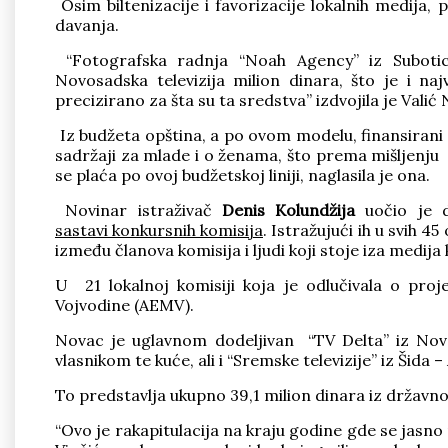
Osim biltenizacije i favorizacije lokalnih medija
davanja.
“Fotografska radnja “Noah Agency” iz Subotice
Novosadska televizija milion dinara, što je i na
precizirano za šta su ta sredstva” izdvojila je Valić
Iz budžeta opština, a po ovom modelu, finansirani s
sadržaji za mlade i o ženama, što prema mišljenju i
se plaća po ovoj budžetskoj liniji, naglasila je ona.
Novinar istraživač
Denis Kolundžija
uočio je d
sastavi konkursnih komisija
. Istražujući ih u svih 4
između članova komisija i ljudi koji stoje iza medija
U 21 lokalnoj komisiji koja je odlučivala o proje
Vojvodine (AEMV).
Novac je uglavnom dodeljivan “TV Delta” iz Novo
vlasnikom te kuće, ali i “Sremske televizije” iz Šid
To predstavlja ukupno 39,1 milion dinara iz državn
“Ovo je rakapitulacija na kraju godine gde se jasno