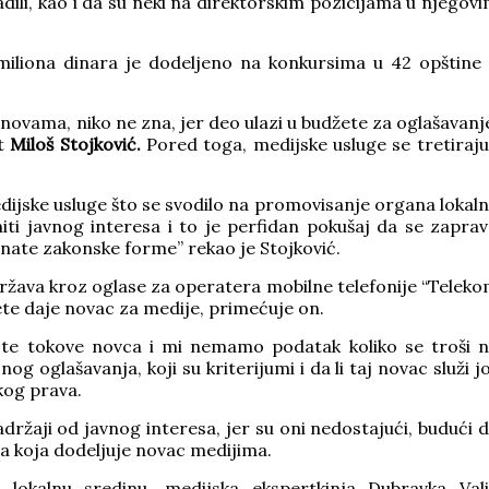
adili, kao i da su neki na direktorskim pozicijama u njegov
miliona dinara je dodeljeno na konkursima u 42 opštine
novama, niko ne zna, jer deo ulazi u budžete za oglašavanj
at
Miloš Stojković.
Pored toga, medijske usluge se tretiraju
dijske usluge što se svodilo na promovisanje organa lokal
iti javnog interesa i to je perfidan pokušaj da se zapra
nate zakonske forme” rekao je Stojković.
država kroz oglase za operatera mobilne telefonije “Telek
tete daje novac za medije, primećuje on.
te tokove novca i mi nemamo podatak koliko se troši 
g oglašavanja, koji su kriterijumi i da li taj novac služi j
kog prava.
ržaji od javnog interesa, jer su oni nedostajući, budući 
ija koja dodeljuje novac medijima.
okalnu sredinu, medijska ekspertkinja Dubravka Val