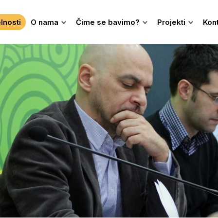
lnosti
O nama
Čime se bavimo?
Projekti
Kon