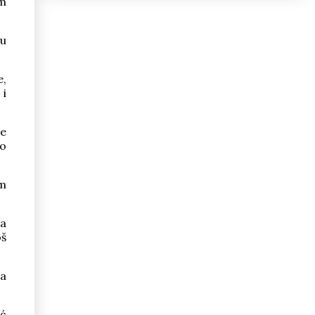
im
 u
e,
 i
ne
vo
om
na
oš
da
ić