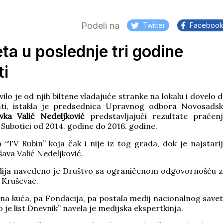
Podeli na
Twitter
Faceboo
ta u poslednje tri godine
ti
lo je od njih biltene vladajuće stranke na lokalu i dovelo 
asti, istakla je predsednica Upravnog odbora Novosads
vka Valić Nedeljković
predstavljajući rezultate praćen
 Subotici od 2014. godine do 2016. godine.
a “TV Rubin” koja čak i nije iz tog grada, dok je najstari
šava Valić Nedeljković.
dija navedeno je Društvo sa ograničenom odgovornošću 
” Kruševac.
vatna kuća, pa Fondacija, pa postala medij nacionalnog save
 list Dnevnik” navela je medijska ekspertkinja.