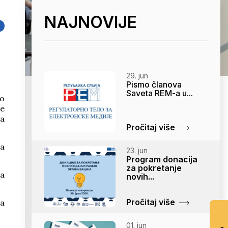
NAJNOVIJE
k
29. jun
Pismo članova
Saveta REM-a u...
do
ke
ja
Pročitaj više
ja
23. jun
Program donacija
za pokretanje
za
novih...
Pročitaj više
ta
01. jun