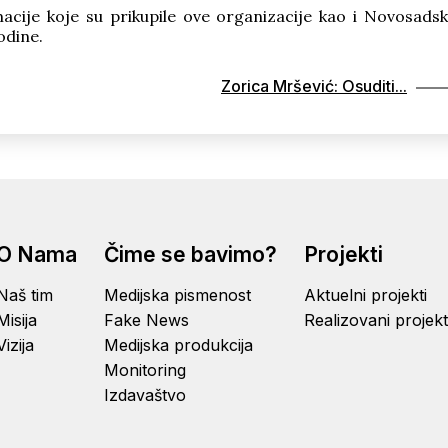
macije koje su prikupile ove organizacije kao i Novosads
odine.
Zorica Mršević: Osuditi...
O Nama
Čime se bavimo?
Projekti
Naš tim
Medijska pismenost
Aktuelni projekti
Misija
Fake News
Realizovani projekt
Vizija
Medijska produkcija
Monitoring
Izdavaštvo