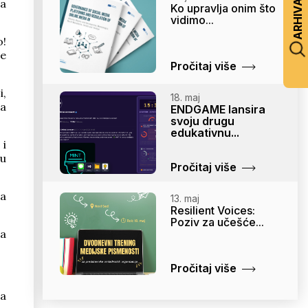
na
ARHIVA
Ko upravlja onim što
vidimo...
o!
je
Pročitaj više
i,
18. maj
da
ENDGAME lansira
svoju drugu
edukativnu...
 i
zu
Pročitaj više
ja
13. maj
Resilient Voices:
Poziv za učešće...
sa
Pročitaj više
sa