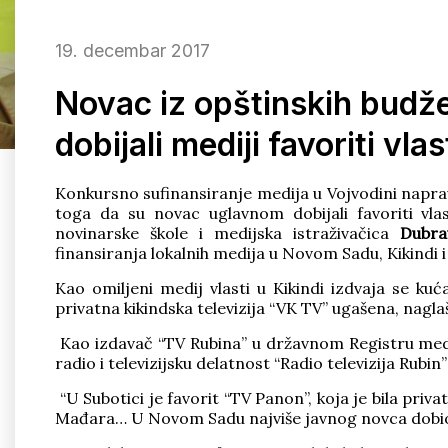
19. decembar 2017
Novac iz opštinskih budže
dobijali mediji favoriti vlas
Konkursno sufinansiranje medija u Vojvodini napravi
toga da su novac uglavnom dobijali favoriti vl
novinarske škole i medijska istraživačica
Dubra
finansiranja lokalnih medija u Novom Sadu, Kikindi i
Kao omiljeni medij vlasti u Kikindi izdvaja se kuć
privatna kikindska televizija “VK TV” ugašena, nagla
Kao izdavač “TV Rubina” u državnom Registru me
radio i televizijsku delatnost “Radio televizija Rubin
“U Subotici je favorit “TV Panon”, koja je bila pri
Mađara… U Novom Sadu najviše javnog novca dobio je