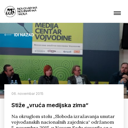
IDI NAZAD
Aktuelnosti
O nama
Čime se bavimo?
Projekti
06. novembar 2015
Kontakt
Stiže „vruća medijska zima“
Na okruglom stolu „Sloboda izražavanja unutar
vojvođanskih nacionalnih zajednica“ održanom
ARHIVA
5. novembra 2015. u Novom Sadu govorilo se o