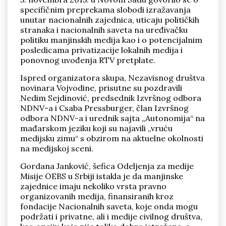
specifičnim preprekama slobodi izražavanja
unutar nacionalnih zajednica, uticaju političkih
stranaka i nacionalnih saveta na uređivačku
politiku manjinskih medija kao i o potencijalnim
posledicama privatizacije lokalnih medija i
ponovnog uvođenja RTV pretplate.
Pronađi
Ispred organizatora skupa, Nezavisnog društva
novinara Vojvodine, prisutne su pozdravili
Nedim Sejdinović, predsednik Izvršnog odbora
NDNV-a i Csaba Pressburger, član Izvršnog
odbora NDNV-a i urednik sajta „Autonomija“ na
mađarskom jeziku koji su najavili „vruću
medijsku zimu“ s obzirom na aktuelne okolnosti
na medijskoj sceni.
Gordana Janković, šefica Odeljenja za medije
Misije OEBS u Srbiji istakla je da manjinske
zajednice imaju nekoliko vrsta pravno
organizovanih medija, finansiranih kroz
fondacije Nacionalnih saveta, koje onda mogu
podržati i privatne, ali i medije civilnog društva,