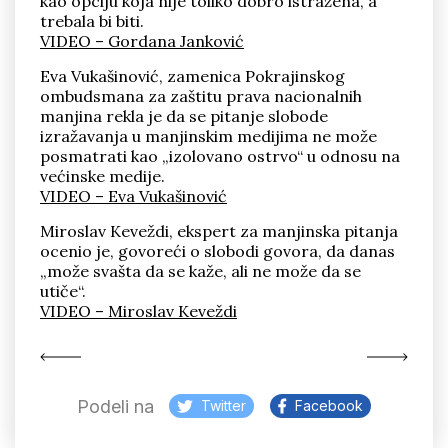
kao opciju koja nije toliko dobro istražena, a
trebala bi biti.
VIDEO – Gordana Janković
Eva Vukašinović, zamenica Pokrajinskog
ombudsmana za zaštitu prava nacionalnih
manjina rekla je da se pitanje slobode
izražavanja u manjinskim medijima ne može
posmatrati kao „izolovano ostrvo“ u odnosu na
većinske medije.
VIDEO – Eva Vukašinović
Miroslav Keveždi, ekspert za manjinska pitanja
ocenio je, govoreći o slobodi govora, da danas
„može svašta da se kaže, ali ne može da se
utiče“.
VIDEO – Miroslav Keveždi
Podeli na
Twitter
Facebook