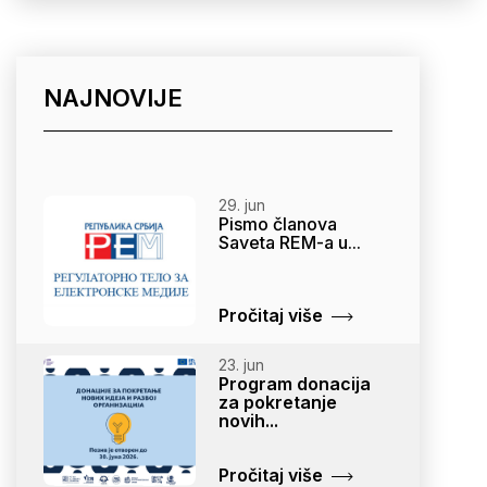
NAJNOVIJE
29. jun
Pismo članova
Saveta REM-a u...
Pročitaj više
23. jun
Program donacija
za pokretanje
novih...
Pročitaj više