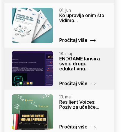
01. jun
Ko upravlja onim što
vidimo...
Pročitaj više
18. maj
ENDGAME lansira
svoju drugu
edukativnu...
Pročitaj više
13. maj
Resilient Voices:
Poziv za učešće...
Pročitaj više