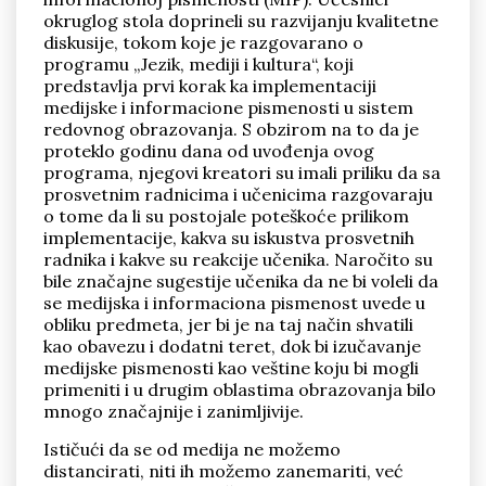
okruglog stola doprineli su razvijanju kvalitetne
diskusije, tokom koje je razgovarano o
programu „Jezik, mediji i kultura“, koji
predstavlja prvi korak ka implementaciji
medijske i informacione pismenosti u sistem
redovnog obrazovanja. S obzirom na to da je
Pronađi
proteklo godinu dana od uvođenja ovog
programa, njegovi kreatori su imali priliku da sa
prosvetnim radnicima i učenicima razgovaraju
o tome da li su postojale poteškoće prilikom
implementacije, kakva su iskustva prosvetnih
radnika i kakve su reakcije učenika. Naročito su
bile značajne sugestije učenika da ne bi voleli da
se medijska i informaciona pismenost uvede u
obliku predmeta, jer bi je na taj način shvatili
kao obavezu i dodatni teret, dok bi izučavanje
medijske pismenosti kao veštine koju bi mogli
primeniti i u drugim oblastima obrazovanja bilo
mnogo značajnije i zanimljivije.
Ističući da se od medija ne možemo
distancirati, niti ih možemo zanemariti, već