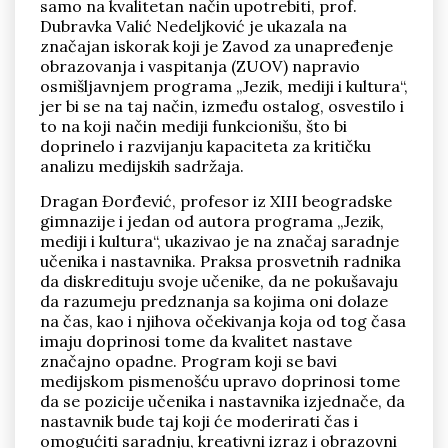
samo na kvalitetan način upotrebiti, prof.
Dubravka Valić Nedeljković je ukazala na
značajan iskorak koji je Zavod za unapređenje
obrazovanja i vaspitanja (ZUOV) napravio
osmišljavnjem programa „Jezik, mediji i kultura“,
jer bi se na taj način, između ostalog, osvestilo i
to na koji način mediji funkcionišu, što bi
doprinelo i razvijanju kapaciteta za kritičku
analizu medijskih sadržaja.
Dragan Đorđević, profesor iz XIII beogradske
gimnazije i jedan od autora programa „Jezik,
mediji i kultura“, ukazivao je na značaj saradnje
učenika i nastavnika. Praksa prosvetnih radnika
da diskredituju svoje učenike, da ne pokušavaju
da razumeju predznanja sa kojima oni dolaze
na čas, kao i njihova očekivanja koja od tog časa
imaju doprinosi tome da kvalitet nastave
značajno opadne. Program koji se bavi
medijskom pismenošću upravo doprinosi tome
da se pozicije učenika i nastavnika izjednače, da
nastavnik bude taj koji će moderirati čas i
omogućiti saradnju, kreativni izraz i obrazovni