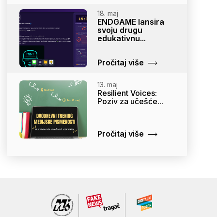
18. maj
ENDGAME lansira
svoju drugu
edukativnu...
Pročitaj više
13. maj
Resilient Voices:
Poziv za učešće...
Pročitaj više