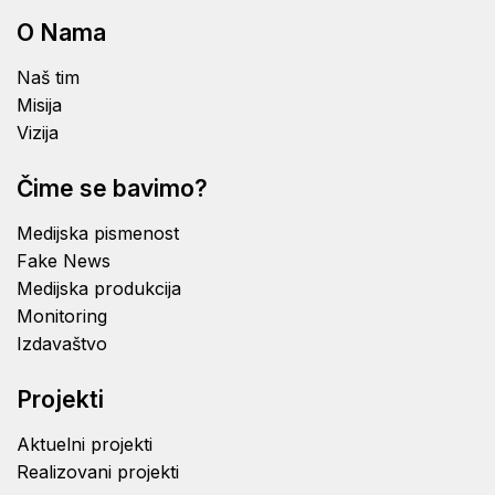
O Nama
Naš tim
Misija
Vizija
Čime se bavimo?
Medijska pismenost
Fake News
Medijska produkcija
Monitoring
Izdavaštvo
Projekti
Aktuelni projekti
Realizovani projekti