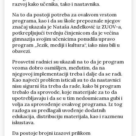
razvoj kako učenika, tako i nastavnika.
Na to da postoji potreba za ovakvom vrstom
programa, kao i da su škole prepoznale njegov
značaj ukazala je Nataša Anđelković iz ZUOV-a,
potkrepljujući tvrdnju činjenicom da je većina
gimnazija svojim učenicima ponudila upravo
program „Jezik, mediji i kultura“, iako nisu bili u
obavezi.
Prosvetni radnici su ukazali na to da je program
veoma dobro osmišljen, međutim, da na
njegovoj implementaciji treba i dalje da se radi.
Kao najveći problem isticali su to da nastavnici
nisu sigurni šta treba da rade, kako bi program
trebalo da sprovode, koje materijale za to da
upotrebljavaju i da se u tim nedoumicama gubi i
volja za sprovođenje ovakvog programa. Iz tog
razloga su predlagali uvođenje dodatnih
edukacija, distribuciju materijala, kao i razmenu
iskustava.
Da postoje brojni izazovi prilikom