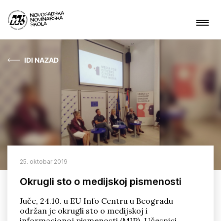
IDI NAZAD
Aktuelnosti
O nama
Čime se bavimo?
Projekti
25. oktobar 2019
Kontakt
Okrugli sto o medijskoj pismenosti
Juče, 24.10. u EU Info Centru u Beogradu
održan je okrugli sto o medijskoj i
ARHIVA
informacionoj pismenosti (MIP). Učesnici