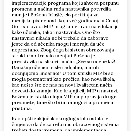
implementacije programa koji zahteva potpunu
promenu u načinu rada nastavnika potvrdila
nam je i Božena Jelušić, ekspertkinja za
medijsku pismenost, koja već godinama u Crnoj
Gori sprovodi MIP programe i radi na edukaciji
kako učenika, tako i nastavnika. Ono što
nastavnici nikada ne bi trebalo da zaborave
jeste da od učenika mogu i moraju da uče
neprestano. Zbog čega bi sistem obrazovanja
strukturno trebalo menjati Božena je
predstavila na slikovit način: „Sve su ocene laž!
Današnji učenici misle radijalno, a mi ih
ocenjujemo linearno!“ U tom smislu MIP bi se
mogla posmatrati kao prečica, kao nova škola,
kao nešto što će nas na nov i kvalitetan način
dovesti do znanja. Kao krajnji cilj MIP u nastavi,
Božena je istakla ulogu MIP da popravlja druge
predmete, time što bi im omogućila promenu
pristupa.
Kao opšti zaključak okruglog stola ostala je
činjenica da će za reformu obrazovnog sistema
trebati dosta vremena, da implementacija