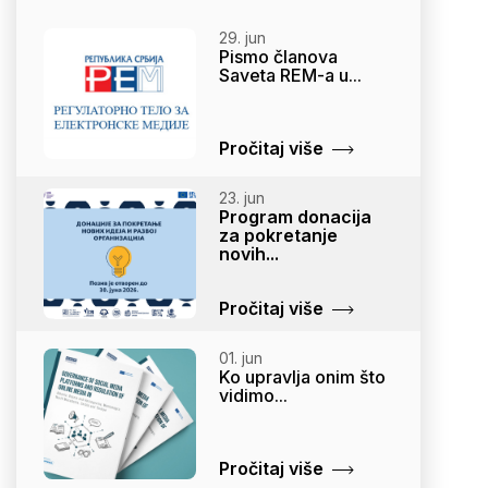
29. jun
Pismo članova
Saveta REM-a u...
Pročitaj više
23. jun
Program donacija
za pokretanje
novih...
Pročitaj više
01. jun
Ko upravlja onim što
vidimo...
Pročitaj više