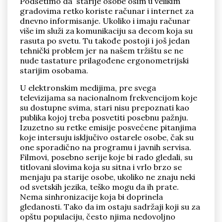
Podsetimo da starije osobe osim u velikim
gradovima retko koriste računar i internet za
dnevno informisanje. Ukoliko i imaju računar
više im služi za komunikaciju sa decom koja su
rasuta po svetu. Tu takođe postoji i još jedan
tehnički problem jer na našem tržištu se ne
nude tastature prilagođene ergonometrijski
starijim osobama.
U elektronskim medijima, pre svega
televizijama sa nacionalnom frekvencijom koje
su dostupne svima, stari nisu prepoznati kao
publika kojoj treba posvetiti posebnu pažnju.
Izuzetno su retke emisije posvećene pitanjima
koje intersuju isključivo ostarele osobe, čak su
one sporadično na programu i javnih servisa.
Filmovi, posebno serije koje bi rado gledali, su
titlovani slovima koja su sitna i vrlo brzo se
menjaju pa starije osobe, ukoliko ne znaju neki
od svetskih jezika, teško mogu da ih prate.
Nema sinhronizacije koja bi doprinela
gledanosti. Tako da im ostaju sadržaji koji su za
opštu populaciju, često njima nedovoljno