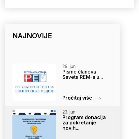
NAJNOVIJE
29. jun
Pismo članova
Saveta REM-a u...
Pročitaj više
23. jun
Program donacija
za pokretanje
novih...