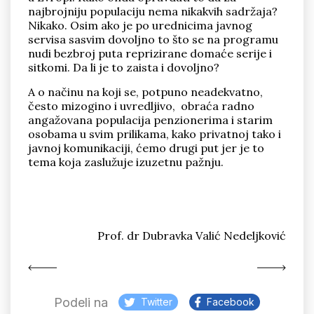
najbrojniju populaciju nema nikakvih sadržaja?
Nikako. Osim ako je po urednicima javnog
servisa sasvim dovoljno to što se na programu
nudi bezbroj puta reprizirane domaće serije i
sitkomi. Da li je to zaista i dovoljno?
A o načinu na koji se, potpuno neadekvatno,
često mizogino i uvredljivo, obraća radno
angažovana populacija penzionerima i starim
osobama u svim prilikama, kako privatnoj tako i
javnoj komunikaciji, ćemo drugi put jer je to
tema koja zaslužuje izuzetnu pažnju.
Prof. dr Dubravka Valić Nedeljković
Podeli na
Twitter
Facebook