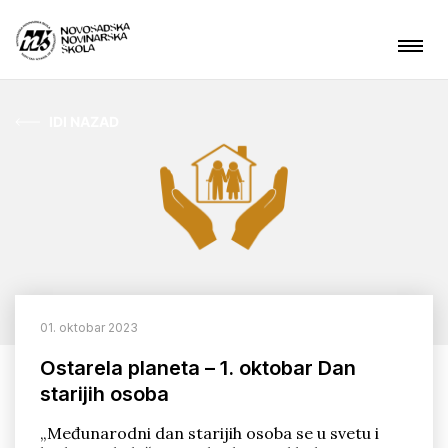
IDI NAZAD
Aktuelnosti
O nama
Čime se bavimo?
Projekti
01. oktobar 2023
Kontakt
Ostarela planeta – 1. oktobar Dan
starijih osoba
ARHIVA
„Međunarodni dan starijih osoba se u svetu i