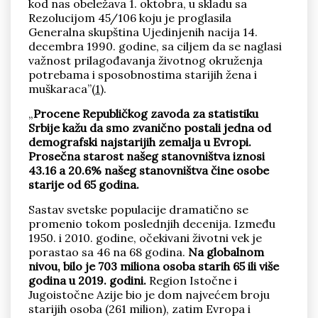
kod nas obeležava 1. oktobra, u skladu sa
Rezolucijom 45/106 koju je proglasila
Generalna skupština Ujedinjenih nacija 14.
decembra 1990. godine, sa ciljem da se naglasi
važnost prilagođavanja životnog okruženja
potrebama i sposobnostima starijih žena i
muškaraca”(
1
).
Pronađi
„
Procene Republičkog zavoda za statistiku
Srbije kažu da smo zvanično postali jedna od
demografski najstarijih zemalja u Evropi.
Prosečna starost našeg stanovništva iznosi
43.16 a 20.6% našeg stanovništva čine osobe
starije od 65 godina.
Sastav svetske populacije dramatično se
promenio tokom poslednjih decenija. Između
1950. i 2010. godine, očekivani životni vek je
porastao sa 46 na 68 godina.
Na globalnom
nivou, bilo je 703 miliona osoba starih 65 ili više
godina u 2019. godini.
Region Istočne i
Jugoistočne Azije bio je dom najvećem broju
starijih osoba (261 milion), zatim Evropa i