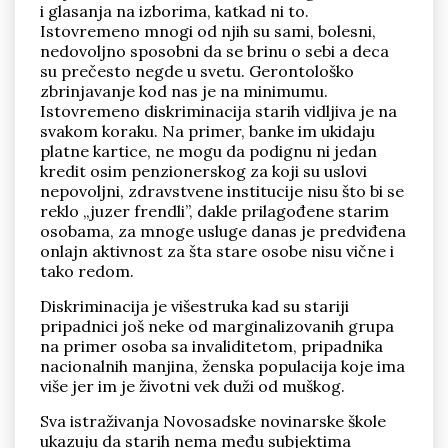
i glasanja na izborima, katkad ni to.
Istovremeno mnogi od njih su sami, bolesni,
nedovoljno sposobni da se brinu o sebi a deca
su prečesto negde u svetu. Gerontološko
zbrinjavanje kod nas je na minimumu.
Istovremeno diskriminacija starih vidljiva je na
svakom koraku. Na primer, banke im ukidaju
platne kartice, ne mogu da podignu ni jedan
kredit osim penzionerskog za koji su uslovi
nepovoljni, zdravstvene institucije nisu što bi se
reklo „juzer frendli”, dakle prilagođene starim
osobama, za mnoge usluge danas je predviđena
onlajn aktivnost za šta stare osobe nisu vične i
tako redom.
Diskriminacija je višestruka kad su stariji
pripadnici još neke od marginalizovanih grupa
na primer osoba sa invaliditetom, pripadnika
nacionalnih manjina, ženska populacija koje ima
više jer im je životni vek duži od muškog.
Sva istraživanja Novosadske novinarske škole
ukazuju da starih nema među subjektima