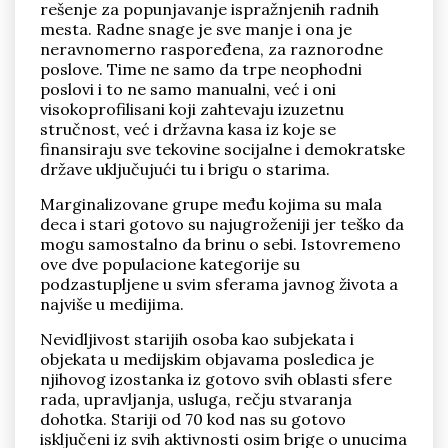
rešenje za popunjavanje ispražnjenih radnih
mesta. Radne snage je sve manje i ona je
neravnomerno raspoređena, za raznorodne
poslove. Time ne samo da trpe neophodni
poslovi i to ne samo manualni, već i oni
visokoprofilisani koji zahtevaju izuzetnu
stručnost, već i državna kasa iz koje se
finansiraju sve tekovine socijalne i demokratske
države uključujući tu i brigu o starima.
Marginalizovane grupe među kojima su mala
deca i stari gotovo su najugroženiji jer teško da
mogu samostalno da brinu o sebi. Istovremeno
ove dve populacione kategorije su
podzastupljene u svim sferama javnog života a
najviše u medijima.
Nevidljivost starijih osoba kao subjekata i
objekata u medijskim objavama posledica je
njihovog izostanka iz gotovo svih oblasti sfere
rada, upravljanja, usluga, rečju stvaranja
dohotka. Stariji od 70 kod nas su gotovo
isključeni iz svih aktivnosti osim brige o unucima