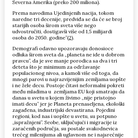
Severna Amerika (preko 200 miliona).
Prema navodima Ujedinjenih nacija, tokom
naredne tri decenije, predviđa se da će se broj
starijih osoba širom sveta više nego
udvostručiti, dostigavši više od 1,5 milijardi
osoba do 2050. godine”(
2
).
Demografi odavno upozoravaju donosioce
odluka širom sveta da „planeta ne ide u dobrom
pravcu”, da je sve manje porodica sa dva i tri
deteta što je minimum za održavanje
populacionog nivoa, a kamoli više od toga, da
mnogi parovi u najrazvijenijim zemljama uopšte
i ne žele decu. Postoje čitavi neformalni pokreti
među mladima u zemljama EU koji smatraju da
danas u svetu u kojem živimo „nije pristojno
imati decu” jer je Planeta prenaseljena, ekološki
zagađena, industrijski devastirana. Pojedini
regioni, kod nas i uopšte u svetu, su potpuno
„ispražnjeni”. Seobe, uključujući i migracije iz
zaraćenih područja, su postale svakodnevica
trećeg milenijuma ali uglavnom ne i najsrećnije