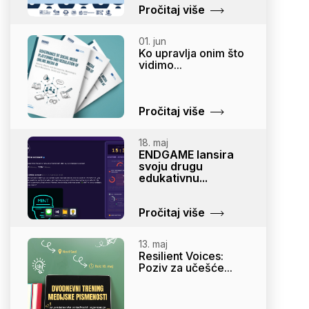
Pročitaj više
01. jun
Ko upravlja onim što
vidimo...
Pročitaj više
18. maj
ENDGAME lansira
svoju drugu
edukativnu...
Pročitaj više
13. maj
Resilient Voices:
Poziv za učešće...