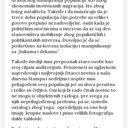
drastičnog smanjivanja populacije što zbog
ekonomski motivisanih migracija, što zbog
lošeg nataliteta. Takođe i da insistiraju da je
treće doba populacija čije potrebe su velike i
gotovo potpuno nezadovoljene, osim kada je
političkim moćnicima u interesu da se taj deo
stanovništva mobilizuje zbog populističkih i
politikantskih interesa. Dovoljno je da se
podsetimo na korona izolaciju i manipulisanje
sa „bakama i dekama”.
Takođe mediji nisu prepoznali stare osobe kao
svoj ciljani auditorijum. Penzioneri su uglavnom
najredovniji i najbrojniji čitaoci novina a naša
dnevna štampa i nedeljnici uopšte nisu
prilagođeni ovoj populaciji jer su slova presitna
i teško su čitljiva. Oni koji bi rado čitali novine to
ne mogu iz objektivnih razloga, pre svega za
njih neprilagođenog preloma, pa se, između
ostalog i zbog toga, opredeljuju za one koji
imaju krupne naslove i puno velikih fotografija,
dakle tabloide.