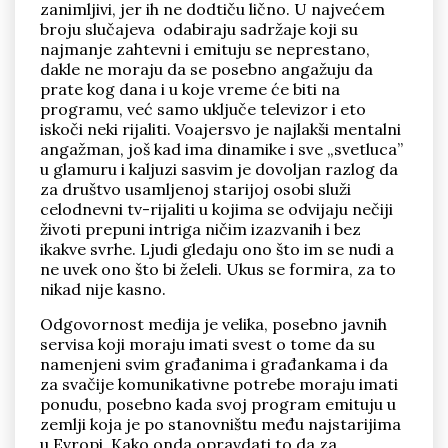
zanimljivi, jer ih ne dodtiču lično. U najvećem
broju slučajeva odabiraju sadržaje koji su
najmanje zahtevni i emituju se neprestano,
dakle ne moraju da se posebno angažuju da
prate kog dana i u koje vreme će biti na
programu, već samo uključe televizor i eto
iskoči neki rijaliti. Voajersvo je najlakši mentalni
angažman, još kad ima dinamike i sve „svetluca”
u glamuru i kaljuzi sasvim je dovoljan razlog da
za društvo usamljenoj starijoj osobi služi
celodnevni tv-rijaliti u kojima se odvijaju nečiji
životi prepuni intriga ničim izazvanih i bez
ikakve svrhe. Ljudi gledaju ono što im se nudi a
ne uvek ono što bi želeli. Ukus se formira, za to
nikad nije kasno.
Odgovornost medija je velika, posebno javnih
servisa koji moraju imati svest o tome da su
namenjeni svim građanima i građankama i da
za svačije komunikativne potrebe moraju imati
ponudu, posebno kada svoj program emituju u
zemlji koja je po stanovništu među najstarijima
u Evropi. Kako onda opravdati to da za