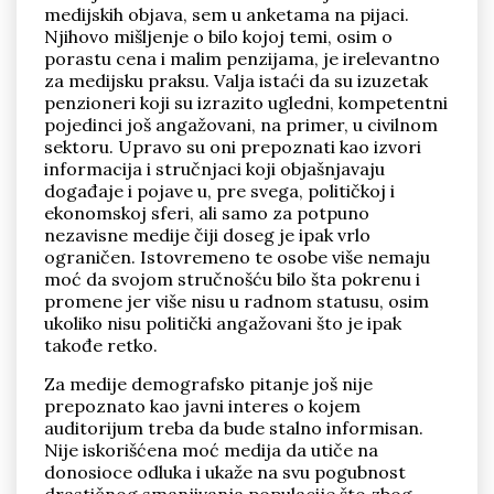
medijskih objava, sem u anketama na pijaci.
Njihovo mišljenje o bilo kojoj temi, osim o
porastu cena i malim penzijama, je irelevantno
za medijsku praksu. Valja istaći da su izuzetak
penzioneri koji su izrazito ugledni, kompetentni
pojedinci još angažovani, na primer, u civilnom
sektoru. Upravo su oni prepoznati kao izvori
informacija i stručnjaci koji objašnjavaju
događaje i pojave u, pre svega, političkoj i
ekonomskoj sferi, ali samo za potpuno
nezavisne medije čiji doseg je ipak vrlo
ograničen. Istovremeno te osobe više nemaju
moć da svojom stručnošću bilo šta pokrenu i
promene jer više nisu u radnom statusu, osim
ukoliko nisu politički angažovani što je ipak
takođe retko.
Za medije demografsko pitanje još nije
prepoznato kao javni interes o kojem
auditorijum treba da bude stalno informisan.
Nije iskorišćena moć medija da utiče na
donosioce odluka i ukaže na svu pogubnost