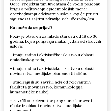
Gore. Projektni tim Juventasa će voditi posebnu
brigu o poštovanju epidemioloških mera i
obezbeđivanju adekvatnih uslova koji će pružiti
sigurnost i zaštitu zdravlje svih učesnika/ica.
Ko može da se prijavi?
Poziv je otvoren za mlade starosti od 18 do 30
godina, koji ispunjavaju makar jedan od sledećih
uslova:
– imaju radno i aktivističko iskustvo u oblasti
omladinskog rada,
– imaju radno i aktivističko iskustvo u oblasti
novinarstva, medijske pismenosti i slično,
– studiraju ili su završili neki od relevantnih
fakulteta (novinarstvo, komunikologija,
humanističke nauke),
– završili su relevantne programe, kurseve i
obuke iz oblasti novinarstva i medijske
pismenosti.