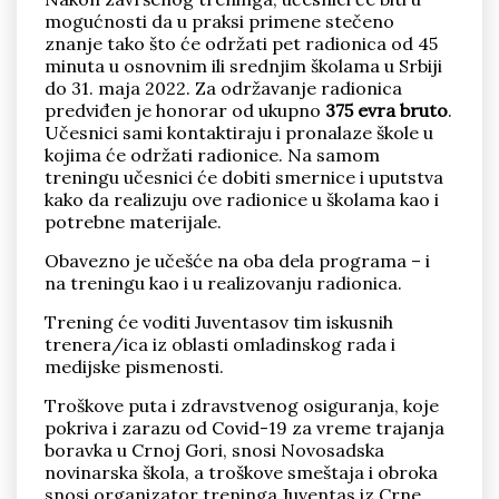
mogućnosti da u praksi primene stečeno
znanje tako što će održati pet radionica od 45
minuta u osnovnim ili srednjim školama u Srbiji
do 31. maja 2022. Za održavanje radionica
predviđen je honorar od ukupno
375 evra bruto
.
Učesnici sami kontaktiraju i pronalaze škole u
kojima će održati radionice. Na samom
treningu učesnici će dobiti smernice i uputstva
kako da realizuju ove radionice u školama kao i
potrebne materijale.
Obavezno je učešće na oba dela programa – i
na treningu kao i u realizovanju radionica.
Trening će voditi Juventasov tim iskusnih
trenera/ica iz oblasti omladinskog rada i
medijske pismenosti.
Troškove puta i zdravstvenog osiguranja, koje
pokriva i zarazu od Covid-19 za vreme trajanja
boravka u Crnoj Gori, snosi Novosadska
novinarska škola, a troškove smeštaja i obroka
snosi organizator treninga Juventas iz Crne