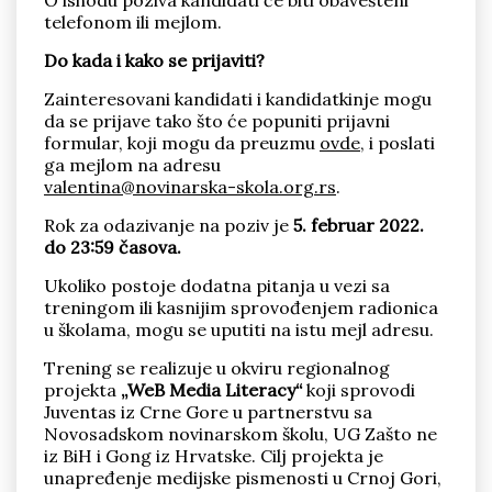
O ishodu poziva kandidati će biti obavešteni
telefonom ili mejlom.
Do kada i kako se prijaviti?
Zainteresovani kandidati i kandidatkinje mogu
da se prijave tako što će popuniti prijavni
formular, koji mogu da preuzmu
ovde
, i poslati
ga mejlom na adresu
valentina@novinarska-skola.org.rs
.
Rok za odazivanje na poziv je
5. februar 2022.
do 23:59 časova.
Ukoliko postoje dodatna pitanja u vezi sa
treningom ili kasnijim sprovođenjem radionica
u školama, mogu se uputiti na istu mejl adresu.
Trening se realizuje u okviru regionalnog
projekta
„WeB Media Literacy“
koji sprovodi
Juventas iz Crne Gore u partnerstvu sa
Novosadskom novinarskom školu, UG Zašto ne
iz BiH i Gong iz Hrvatske. Cilj projekta je
unapređenje medijske pismenosti u Crnoj Gori,