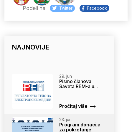
Podeli na
Twitter
Facebook
NAJNOVIJE
29. jun
Pismo članova
Saveta REM-a u...
Pročitaj više
23. jun
Program donacija
za pokretanje