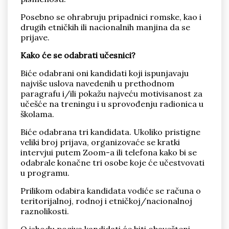
Posebno se ohrabruju pripadnici romske, kao i
drugih etničkih ili nacionalnih manjina da se
prijave.
Kako će se odabrati učesnici?
Biće odabrani oni kandidati koji ispunjavaju
najviše uslova navedenih u prethodnom
paragrafu i/ili pokažu najveću motivisanost za
učešće na treningu i u sprovođenju radionica u
školama.
Biće odabrana tri kandidata. Ukoliko pristigne
veliki broj prijava, organizovaće se kratki
intervjui putem Zoom-a ili telefona kako bi se
odabrale konačne tri osobe koje će učestvovati
u programu.
Prilikom odabira kandidata vodiće se računa o
teritorijalnoj, rodnoj i etničkoj/nacionalnoj
raznolikosti.