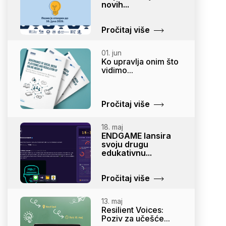
novih...
Pročitaj više
01. jun
Ko upravlja onim što
vidimo...
Pročitaj više
18. maj
ENDGAME lansira
svoju drugu
edukativnu...
Pročitaj više
13. maj
Resilient Voices:
Poziv za učešće...