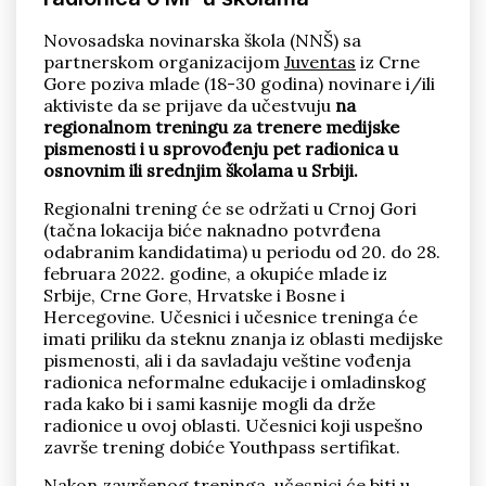
Novosadska novinarska škola (NNŠ) sa
partnerskom organizacijom
Juventas
iz Crne
Gore poziva mlade (18-30 godina) novinare i/ili
aktiviste da se prijave da učestvuju
na
regionalnom treningu za trenere medijske
pismenosti i u sprovođenju pet radionica u
Pronađi
osnovnim ili srednjim školama u Srbiji.
Regionalni trening će se održati u Crnoj Gori
(tačna lokacija biće naknadno potvrđena
odabranim kandidatima) u periodu od 20. do 28.
februara 2022. godine, a okupiće mlade iz
Srbije, Crne Gore, Hrvatske i Bosne i
Hercegovine. Učesnici i učesnice treninga će
imati priliku da steknu znanja iz oblasti medijske
pismenosti, ali i da savladaju veštine vođenja
radionica neformalne edukacije i omladinskog
rada kako bi i sami kasnije mogli da drže
radionice u ovoj oblasti. Učesnici koji uspešno
završe trening dobiće Youthpass sertifikat.
Nakon završenog treninga, učesnici će biti u