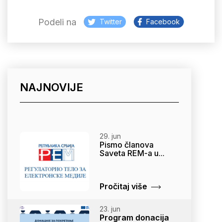
Podeli na
Twitter
Facebook
NAJNOVIJE
29. jun
Pismo članova
Saveta REM-a u...
Pročitaj više
23. jun
Program donacija