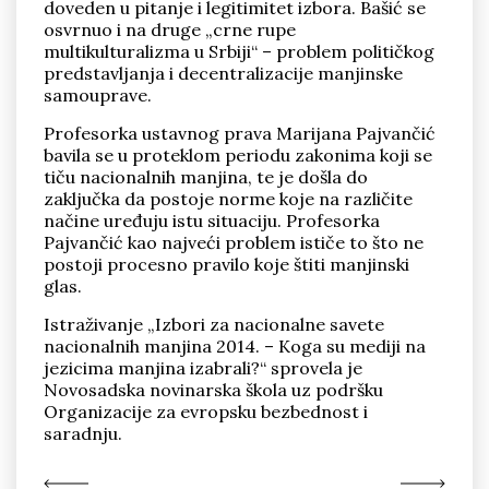
doveden u pitanje i legitimitet izbora. Bašić se
osvrnuo i na druge „crne rupe
multikulturalizma u Srbiji“ – problem političkog
predstavljanja i decentralizacije manjinske
samouprave.
Profesorka ustavnog prava Marijana Pajvančić
bavila se u proteklom periodu zakonima koji se
tiču nacionalnih manjina, te je došla do
zaključka da postoje norme koje na različite
načine uređuju istu situaciju. Profesorka
Pajvančić kao najveći problem ističe to što ne
postoji procesno pravilo koje štiti manjinski
glas.
Istraživanje „Izbori za nacionalne savete
nacionalnih manjina 2014. – Koga su mediji na
jezicima manjina izabrali?“ sprovela je
Novosadska novinarska škola uz podršku
Organizacije za evropsku bezbednost i
saradnju.