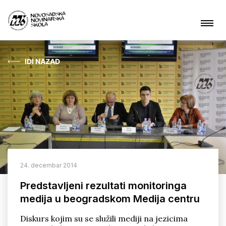
IDI NAZAD
Aktuelnosti
O nama
Čime se bavimo?
Projekti
24. decembar 2014
Kontakt
Predstavljeni rezultati monitoringa
medija u beogradskom Medija centru
ARHIVA
Diskurs kojim su se služili mediji na jezicima