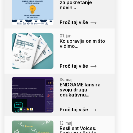
za pokretanje
novih...
Pročitaj više
01. jun
Ko upravlja onim što
vidimo...
Pročitaj više
18. maj
ENDGAME lansira
svoju drugu
edukativnu...
Pročitaj više
13. maj
Resilient Voices: