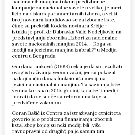
nacionalnih manjina tokom predizborne
kampanje za nacionalne savete u velikoj je meri
ličio na diskurs parlamentarnih izbora, a veliki
broj novinara kandidovao se za izborne liste,
čime su prekršili Kodeks novinara Srbije –
istakla je prof. dr Dubravka Valić Nedeljković na
predstavljanju zbornika „Izbori za nacionalne
Pronađi
savete nacionalnih manjina 2014. – Koga su
mediji na jezicima manjina izabrali?“ u Medija
centru u Beogradu.
Gordana Janković (OEBS) rekla je da su rezultati
ovog istraživanja veoma važni, jer su pokazali
na koji način danas funkcionišu mediji na
jezicima nacionalnih manjina. Ta saznanja biće
veoma korisna u 2015. godini, kada će ti mediji
morati da se suoče sa reformama koje su
predviđene zakonom.
Goran Bašić iz Centra za istraživanje etniciteta
govorio je o problemu finansiranja izbornih
lista, zbog kojeg su neki mediji bili „više
ravnopravni od drugih“, pa je samim tim