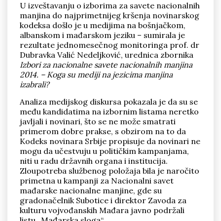
U izveštavanju o izborima za savete nacionalnih
manjina do najprimetnijeg kršenja novinarskog
kodeksa došlo je u medijima na bošnjačkom,
albanskom i mađarskom jeziku – sumirala je
rezultate jednomesečnog monitoringa prof. dr
Dubravka Valić Nedeljković, urednica zbornika
Izbori za nacionalne savete nacionalnih manjina
Pronađi
2014. – Koga su mediji na jezicima manjina
izabrali?
Analiza medijskog diskursa pokazala je da su se
među kandidatima na izbornim listama neretko
javljali i novinari, što se ne može smatrati
primerom dobre prakse, s obzirom na to da
Kodeks novinara Srbije propisuje da novinari ne
mogu da učestvuju u političkim kampanjama,
niti u radu državnih organa i institucija.
Zloupotreba službenog položaja bila je naročito
primetna u kampanji za Nacionalni savet
mađarske nacionalne manjine, gde su
gradonačelnik Subotice i direktor Zavoda za
kulturu vojvođanskih Mađara javno podržali
listu „Mađarska sloga“.