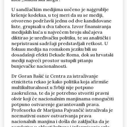
U sandžačkim medijima uočeno je najgrublje
kršenje kodeksa, u toj meri da su se mediji,
otvoreno podržavši jednu od dve kandidovane
liste, grupisali u dva tabora. Izvor finansiranja
medijskih kuća u najvećem broju slučajeva
diktirao je uređivačku politiku, te su analitički i
nepristrasni sadržaji predstavljali retkost. U
fokusu medija na romskom jeziku bili su
dosadašnji efekti Dekade Roma, dok su hrvatski
mediji najveći prostor ustupili pitanju
bunjevačke nacionalnosti.
Dr Goran Bašić iz Centra za istraživanje
etniciteta rekao je kako politika koja afirmiše
multikulturalnost u Srbiji nije potpuno
zaokružena, te da je potrebno stvoriti pravni
okvir koji će nacionalnim manjinama omogućiti
potpuno ostvarenje garantovanih prava.
Profesorka dr Marijana Pajvančić istraživala je
normativni osnov ostvarivanja prava
nacionalnih manjina i došla do zaključka da je