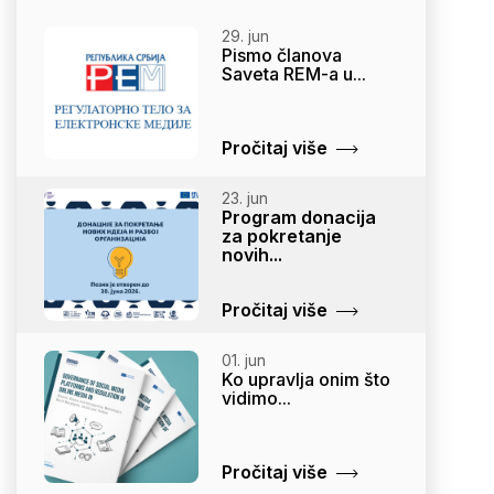
29. jun
Pismo članova
Saveta REM-a u...
Pročitaj više
23. jun
Program donacija
za pokretanje
novih...
Pročitaj više
01. jun
Ko upravlja onim što
vidimo...
Pročitaj više