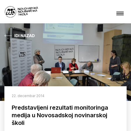
IDI NAZAD
Aktuelnosti
O nama
Čime se bavimo?
Projekti
22. decembar 2014
Kontakt
Predstavljeni rezultati monitoringa
medija u Novosadskoj novinarskoj
školi
ARHIVA