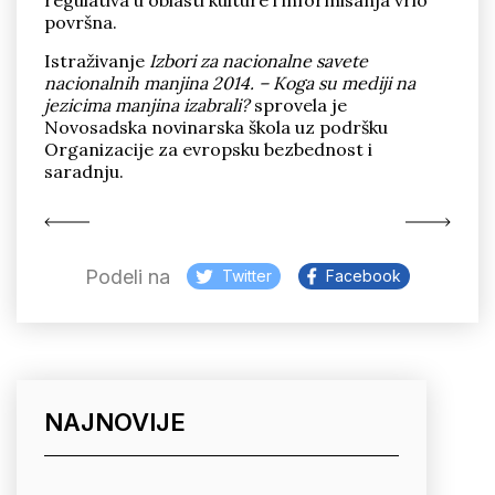
regulativa u oblasti kulture i informisanja vrlo
površna.
Istraživanje
Izbori za nacionalne savete
nacionalnih manjina 2014. – Koga su mediji na
jezicima manjina izabrali?
sprovela je
Novosadska novinarska škola uz podršku
Organizacije za evropsku bezbednost i
saradnju.
Podeli na
Twitter
Facebook
NAJNOVIJE