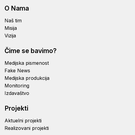
O Nama
Naš tim
Misija
Vizija
Čime se bavimo?
Medijska pismenost
Fake News
Medijska produkcija
Monitoring
Izdavaštvo
Projekti
Aktuelni projekti
Realizovani projekti