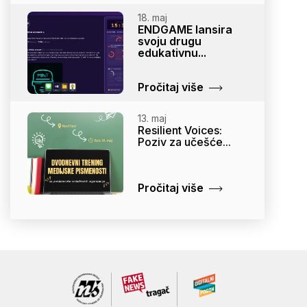
18. maj
ENDGAME lansira
svoju drugu
edukativnu...
Pročitaj više
13. maj
Resilient Voices:
Poziv za učešće...
Pročitaj više