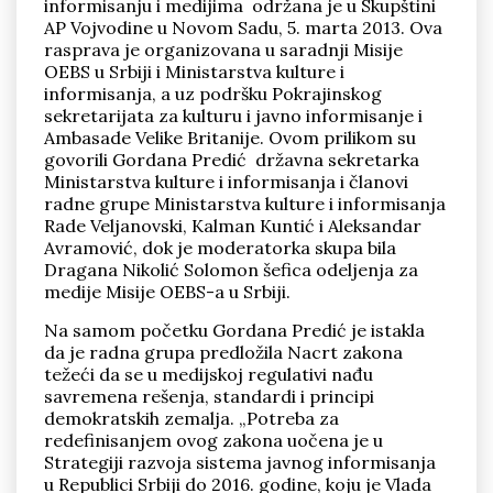
informisanju i medijima održana je u Skupštini
AP Vojvodine u Novom Sadu, 5. marta 2013. Ova
rasprava je organizovana u saradnji Misije
OEBS u Srbiji i Ministarstva kulture i
informisanja, a uz podršku Pokrajinskog
sekretarijata za kulturu i javno informisanje i
Ambasade Velike Britanije. Ovom prilikom su
Pronađi
govorili Gordana Predić državna sekretarka
Ministarstva kulture i informisanja i članovi
radne grupe Ministarstva kulture i informisanja
Rade Veljanovski, Kalman Kuntić i Aleksandar
Avramović, dok je moderatorka skupa bila
Dragana Nikolić Solomon šefica odeljenja za
medije Misije OEBS-a u Srbiji.
Na samom početku Gordana Predić je istakla
da je radna grupa predložila Nacrt zakona
težeći da se u medijskoj regulativi nađu
savremena rešenja, standardi i principi
demokratskih zemalja. „Potreba za
redefinisanjem ovog zakona uočena je u
Strategiji razvoja sistema javnog informisanja
u Republici Srbiji do 2016. godine, koju je Vlada