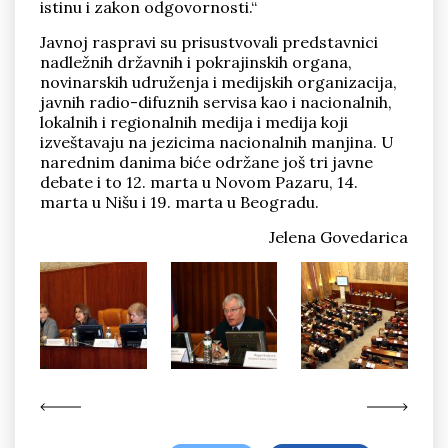
istinu i zakon odgovornosti.“
Javnoj raspravi su prisustvovali predstavnici
nadležnih državnih i pokrajinskih organa,
novinarskih udruženja i medijskih organizacija,
javnih radio-difuznih servisa kao i nacionalnih,
lokalnih i regionalnih medija i medija koji
izveštavaju na jezicima nacionalnih manjina. U
narednim danima biće održane još tri javne
debate i to 12. marta u Novom Pazaru, 14.
marta u Nišu i 19. marta u Beogradu.
Jelena Govedarica