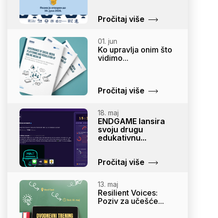
Pročitaj više
01. jun
Ko upravlja onim što
vidimo...
Pročitaj više
18. maj
ENDGAME lansira
svoju drugu
edukativnu...
Pročitaj više
13. maj
Resilient Voices:
Poziv za učešće...