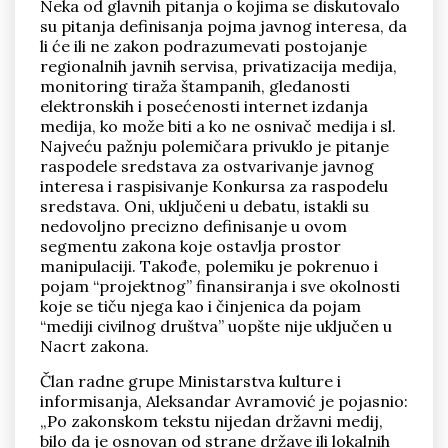
Neka od glavnih pitanja o kojima se diskutovalo
su pitanja definisanja pojma javnog interesa, da
li će ili ne zakon podrazumevati postojanje
regionalnih javnih servisa, privatizacija medija,
monitoring tiraža štampanih, gledanosti
elektronskih i posećenosti internet izdanja
medija, ko može biti a ko ne osnivač medija i sl.
Najveću pažnju polemičara privuklo je pitanje
raspodele sredstava za ostvarivanje javnog
interesa i raspisivanje Konkursa za raspodelu
sredstava. Oni, uključeni u debatu, istakli su
nedovoljno precizno definisanje u ovom
segmentu zakona koje ostavlja prostor
manipulaciji. Takođe, polemiku je pokrenuo i
pojam “projektnog” finansiranja i sve okolnosti
koje se tiču njega kao i činjenica da pojam
“mediji civilnog društva” uopšte nije uključen u
Nacrt zakona.
Član radne grupe Ministarstva kulture i
informisanja, Aleksandar Avramović je pojasnio:
„Po zakonskom tekstu nijedan državni medij,
bilo da je osnovan od strane države ili lokalnih