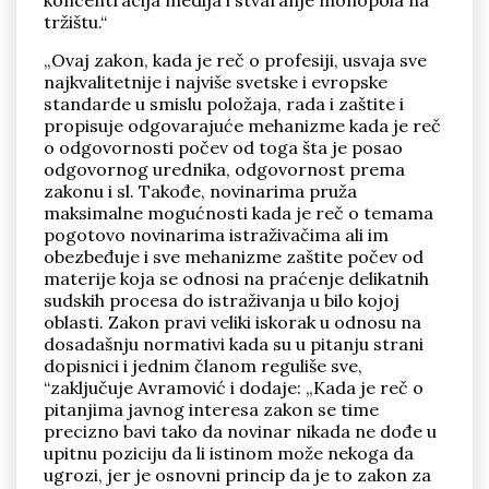
koncentracija medija i stvaranje monopola na
tržištu.“
„Ovaj zakon, kada je reč o profesiji, usvaja sve
najkvalitetnije i najviše svetske i evropske
standarde u smislu položaja, rada i zaštite i
propisuje odgovarajuće mehanizme kada je reč
o odgovornosti počev od toga šta je posao
odgovornog urednika, odgovornost prema
zakonu i sl. Takođe, novinarima pruža
maksimalne mogućnosti kada je reč o temama
pogotovo novinarima istraživačima ali im
obezbeđuje i sve mehanizme zaštite počev od
materije koja se odnosi na praćenje delikatnih
sudskih procesa do istraživanja u bilo kojoj
oblasti. Zakon pravi veliki iskorak u odnosu na
dosadašnju normativi kada su u pitanju strani
dopisnici i jednim članom reguliše sve,
“zaključuje Avramović i dodaje: „Kada je reč o
pitanjima javnog interesa zakon se time
precizno bavi tako da novinar nikada ne dođe u
upitnu poziciju da li istinom može nekoga da
ugrozi, jer je osnovni princip da je to zakon za