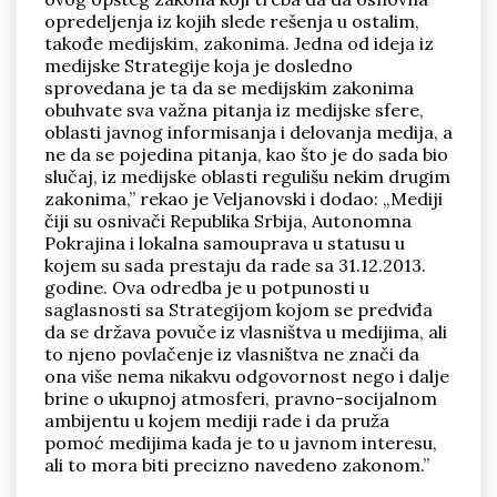
opredeljenja iz kojih slede rešenja u ostalim,
takođe medijskim, zakonima. Jedna od ideja iz
medijske Strategije koja je dosledno
sprovedana je ta da se medijskim zakonima
obuhvate sva važna pitanja iz medijske sfere,
oblasti javnog informisanja i delovanja medija, a
ne da se pojedina pitanja, kao što je do sada bio
slučaj, iz medijske oblasti regulišu nekim drugim
zakonima,” rekao je Veljanovski i dodao: „Mediji
čiji su osnivači Republika Srbija, Autonomna
Pokrajina i lokalna samouprava u statusu u
kojem su sada prestaju da rade sa 31.12.2013.
godine. Ova odredba je u potpunosti u
saglasnosti sa Strategijom kojom se predviđa
da se država povuče iz vlasništva u medijima, ali
to njeno povlačenje iz vlasništva ne znači da
ona više nema nikakvu odgovornost nego i dalje
brine o ukupnoj atmosferi, pravno-socijalnom
ambijentu u kojem mediji rade i da pruža
pomoć medijima kada je to u javnom interesu,
ali to mora biti precizno navedeno zakonom.”