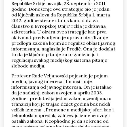
Republike Srbije usvojila 28. septembra 2011.
godine. Donošenje ove strategije bio je jedan
od ključnih uslova da Republika Srbija 1. marta
2012. godine stekne status kandidata za
članstvo u Evropskoj Uniji,“ rekla je državna
sekretarka. U okviru ove strategije kao prva
aktivnost predvodjeno je upravo utvrđivanje
predloga zakona kojim se reguliše oblast javnog
informisanja, naglasila je Predić. Ona je dodala i
to da je ključno pitanje za organizaciju i
regulaciju svakog medijskog sistema pitanje
slobode medija.
Profesor Rade Veljanovski pojasnio je pojam
medija, javnog interesa i finansiranje
informisanja od javnog interesa. On je istakao
da je sadašnji zakon usvojen u aprilu 2003.
godine i predstavlja jedini zakon u zemljama u
tranziciji koji je trajao deset godina bez nekih
velikih izmena. „Promene u medijskoj sferi kao i
tehnološki napredak, zahtevaju izmene ovog i
ostalih zakona. Neophodno je da se krene od
ovog opšteg zakona koji treba da da osnovna