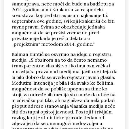
samouprava, neće moći da bude na budžetu za
2014. godinu, a na Konkursu za raspodelu
sredstava, koji će biti raspisan najkasnije 15.
septembra ove godine, svi koji konkurišu će biti
ravnopravni. Svima se obezbeđuje jednaka
mogućnost da se preživi vreme do pred
privatizacije kada je reč o delatnosi
„projektnim“ metodom 2014. godine.“
Kalman Kuntić se osvrnuo na ideju o registru
medija: „S obzirom na to da često nemamo
transparentno vlasništvo i ko ima osnivačka i
upravljača prava nad medijima, javila se ideja da
bi bilo dobro da se uvede registar javnih glasila.
Međutim, intencija je bila i da svako ko želi ima
mogućnost da se pobliže upozna sa time ko
stoji iza određenih medija što može da utiče na
uređivačku politiku, ali naglašava da neki podaci
pšoput adrese stanovanja vlasnika medija neće
biti dostupni opštoj javnosti. Postoji i trivijalni
razlog koji je statističke prirode. Jedan od
ciljeva je i da se onemogući nedozvoljena