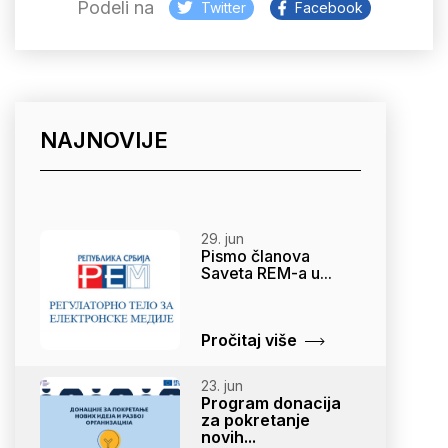
Podeli na
Twitter
Facebook
NAJNOVIJE
29. jun
Pismo članova
Saveta REM-a u...
Pročitaj više
23. jun
Program donacija
za pokretanje
novih...