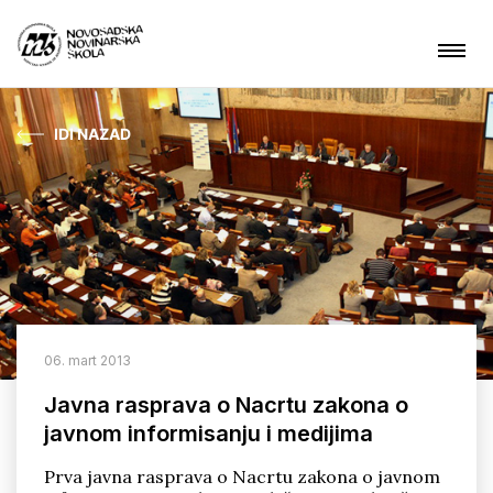
IDI NAZAD
Aktuelnosti
O nama
Čime se bavimo?
Projekti
06. mart 2013
Kontakt
Javna rasprava o Nacrtu zakona o
javnom informisanju i medijima
ARHIVA
Prva javna rasprava o Nacrtu zakona o javnom